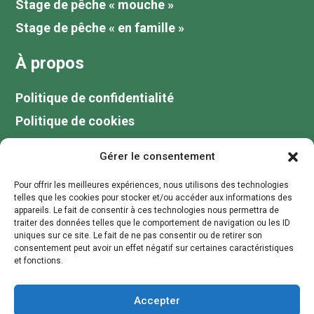
Stage de pêche « mouche »
Stage de pêche « en famille »
À propos
Politique de confidentialité
Politique de cookies
Tarifs
Gérer le consentement
Galerie
Pour offrir les meilleures expériences, nous utilisons des technologies
Blog
telles que les cookies pour stocker et/ou accéder aux informations des
appareils. Le fait de consentir à ces technologies nous permettra de
Votre guide de pêche au lac du Der
traiter des données telles que le comportement de navigation ou les ID
uniques sur ce site. Le fait de ne pas consentir ou de retirer son
Contactez moi
consentement peut avoir un effet négatif sur certaines caractéristiques
et fonctions.
contact@stagepechechampagne.fr
Accepter