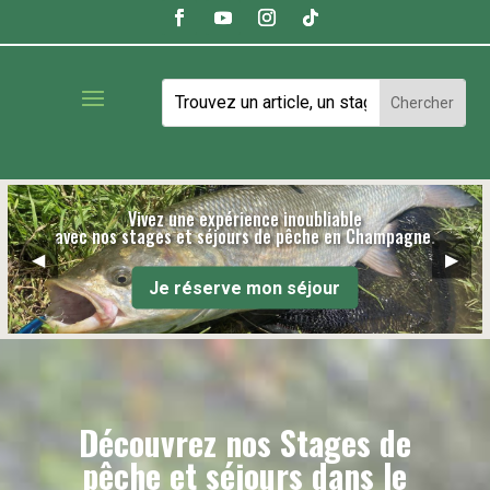
Vivez une expérience inoubliable
avec nos stages et séjours de pêche en Champagne.
◀
▶
Je réserve mon séjour
Découvrez nos
Stages de
pêche et séjours dans le