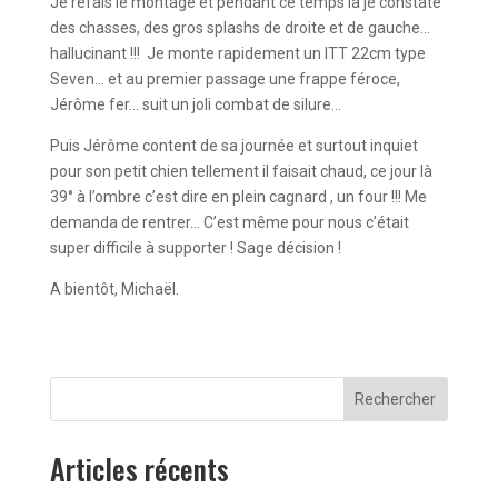
Je refais le montage et pendant ce temps là je constate
des chasses, des gros splashs de droite et de gauche…
hallucinant !!! Je monte rapidement un ITT 22cm type
Seven… et au premier passage une frappe féroce,
Jérôme fer… suit un joli combat de silure…
Puis Jérôme content de sa journée et surtout inquiet
pour son petit chien tellement il faisait chaud, ce jour là
39° à l’ombre c’est dire en plein cagnard , un four !!! Me
demanda de rentrer… C’est même pour nous c’était
super difficile à supporter ! Sage décision !
A bientôt, Michaël.
Rechercher
Articles récents