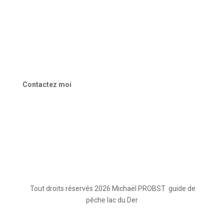
Galerie
Blog
Votre guide de pêche au lac du Der
Contactez moi
contact@stagepechechampagne.fr
Tout droits réservés 2026 Michaël PROBST guide de
pêche lac du Der