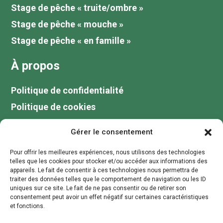
Stage de pêche « truite/ombre »
Stage de pêche « mouche »
Stage de pêche « en famille »
À propos
Politique de confidentialité
Politique de cookies
Tarifs
Gérer le consentement
Galerie
Pour offrir les meilleures expériences, nous utilisons des technologies
Blog
telles que les cookies pour stocker et/ou accéder aux informations des
appareils. Le fait de consentir à ces technologies nous permettra de
Votre guide de pêche au lac du Der
traiter des données telles que le comportement de navigation ou les ID
uniques sur ce site. Le fait de ne pas consentir ou de retirer son
Contactez moi
consentement peut avoir un effet négatif sur certaines caractéristiques
et fonctions.
contact@stagepechechampagne.fr