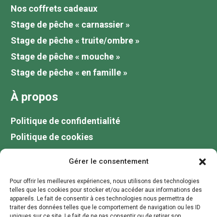
Nos coffrets cadeaux
Stage de pêche « carnassier »
Stage de pêche « truite/ombre »
Stage de pêche « mouche »
Stage de pêche « en famille »
À propos
Politique de confidentialité
Politique de cookies
Tarifs
Gérer le consentement
Galerie
Pour offrir les meilleures expériences, nous utilisons des technologies
Blog
telles que les cookies pour stocker et/ou accéder aux informations des
appareils. Le fait de consentir à ces technologies nous permettra de
Votre guide de pêche au lac du Der
traiter des données telles que le comportement de navigation ou les ID
uniques sur ce site. Le fait de ne pas consentir ou de retirer son