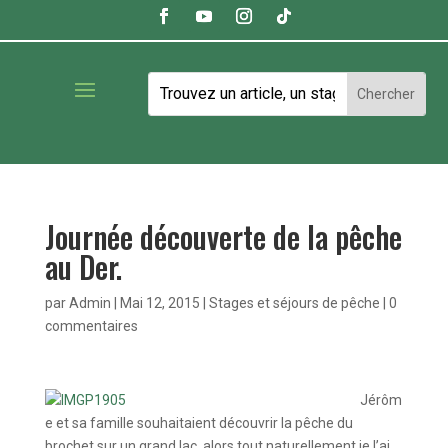
Journée découverte de la pêche
au Der.
par
Admin
|
Mai 12, 2015
|
Stages et séjours de pêche
|
0
commentaires
Jérôm
e et sa famille souhaitaient découvrir la pêche du
brochet sur un grand lac, alors tout naturellement je l’ai