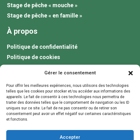
Stage de pêche « mouche »
Stage de pêche « en famille »
À propos
Politique de confidentialité
Politique de cookies
Tarifs
Gérer le consentement
Galerie
Pour offrir les meilleures expériences, nous utilisons des technologies
Blog
telles que les cookies pour stocker et/ou accéder aux informations des
appareils. Le fait de consentir à ces technologies nous permettra de
Votre guide de pêche au lac du Der
traiter des données telles que le comportement de navigation ou les ID
uniques sur ce site. Le fait de ne pas consentir ou de retirer son
Contactez moi
consentement peut avoir un effet négatif sur certaines caractéristiques
et fonctions.
contact@stagepechechampagne.fr
Accepter