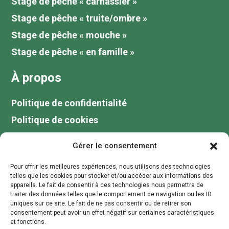
Stage de pêche « carnassier »
Stage de pêche « truite/ombre »
Stage de pêche « mouche »
Stage de pêche « en famille »
À propos
Politique de confidentialité
Politique de cookies
Tarifs
Gérer le consentement
Galerie
Pour offrir les meilleures expériences, nous utilisons des technologies
Blog
telles que les cookies pour stocker et/ou accéder aux informations des
appareils. Le fait de consentir à ces technologies nous permettra de
Votre guide de pêche au lac du Der
traiter des données telles que le comportement de navigation ou les ID
uniques sur ce site. Le fait de ne pas consentir ou de retirer son
Contactez moi
consentement peut avoir un effet négatif sur certaines caractéristiques
et fonctions.