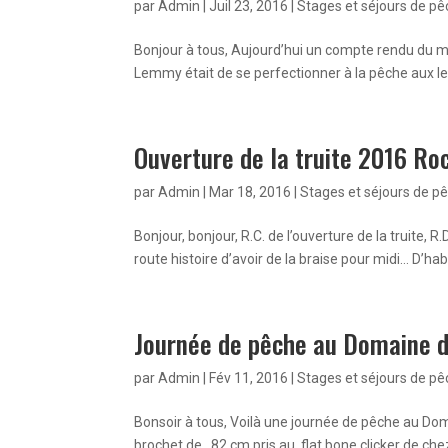
par
Admin
|
Juil 23, 2016
|
Stages et séjours de p
Bonjour à tous, Aujourd’hui un compte rendu du m
Lemmy était de se perfectionner à la pêche aux leu
Ouverture de la truite 2016 Ro
par
Admin
|
Mar 18, 2016
|
Stages et séjours de p
Bonjour, bonjour, R.C. de l’ouverture de la truite, R
route histoire d’avoir de la braise pour midi… D’hab
Journée de pêche au Domaine d
par
Admin
|
Fév 11, 2016
|
Stages et séjours de p
Bonsoir à tous, Voilà une journée de pêche au Dom
brochet de 82 cm pris au flat bone clicker de ch