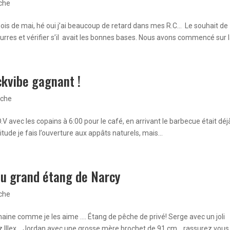
êche
ois de mai, hé oui j’ai beaucoup de retard dans mes R.C… Le souhait de
rres et vérifier s’il avait les bonnes bases. Nous avons commencé sur la
ckvibe gagnant !
êche
.D.V avec les copains à 6:00 pour le café, en arrivant le barbecue était déj
itude je fais l’ouverture aux appâts naturels, mais...
u grand étang de Narcy
êche
aine comme je les aime …. Étang de pêche de privé! Serge avec un joli
ez Illex. Jordan avec une grosse mère brochet de 91 cm… rassurez vous 