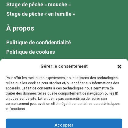
Stage de pêche « mouche »
Stage de pêche « en famille »
À propos
Politique de confidentialité
Politique de cookies
Tarifs
Gérer le consentement
Galerie
Pour offrir les meilleures expériences, nous utilisons des technologies
Blog
telles que les cookies pour stocker et/ou accéder aux informations des
appareils. Le fait de consentir à ces technologies nous permettra de
Votre guide de pêche au lac du Der
traiter des données telles que le comportement de navigation ou les ID
uniques sur ce site. Le fait de ne pas consentir ou de retirer son
Contactez moi
consentement peut avoir un effet négatif sur certaines caractéristiques
et fonctions.
contact@stagepechechampagne.fr
Accepter