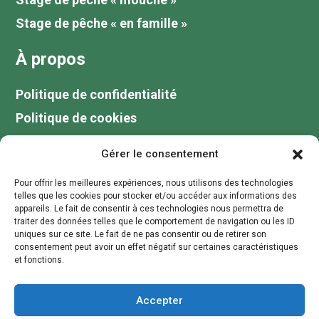
Stage de pêche « en famille »
À propos
Politique de confidentialité
Politique de cookies
Tarifs
Gérer le consentement
Galerie
Pour offrir les meilleures expériences, nous utilisons des technologies
Blog
telles que les cookies pour stocker et/ou accéder aux informations des
appareils. Le fait de consentir à ces technologies nous permettra de
Votre guide de pêche au lac du Der
traiter des données telles que le comportement de navigation ou les ID
uniques sur ce site. Le fait de ne pas consentir ou de retirer son
Contactez moi
consentement peut avoir un effet négatif sur certaines caractéristiques
et fonctions.
contact@stagepechechampagne.fr
Accepter