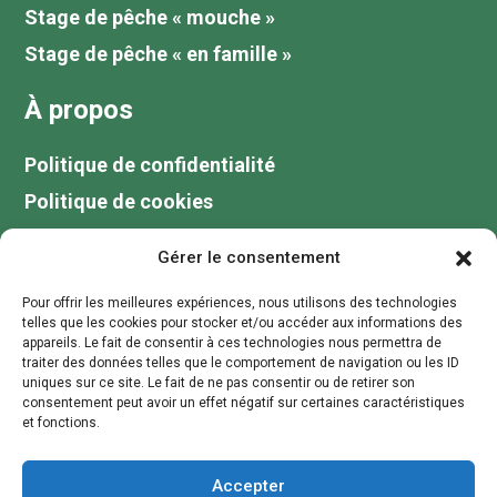
Stage de pêche « mouche »
Stage de pêche « en famille »
À propos
Politique de confidentialité
Politique de cookies
Tarifs
Gérer le consentement
Galerie
Pour offrir les meilleures expériences, nous utilisons des technologies
Blog
telles que les cookies pour stocker et/ou accéder aux informations des
appareils. Le fait de consentir à ces technologies nous permettra de
Votre guide de pêche au lac du Der
traiter des données telles que le comportement de navigation ou les ID
uniques sur ce site. Le fait de ne pas consentir ou de retirer son
Contactez moi
consentement peut avoir un effet négatif sur certaines caractéristiques
et fonctions.
contact@stagepechechampagne.fr
Accepter