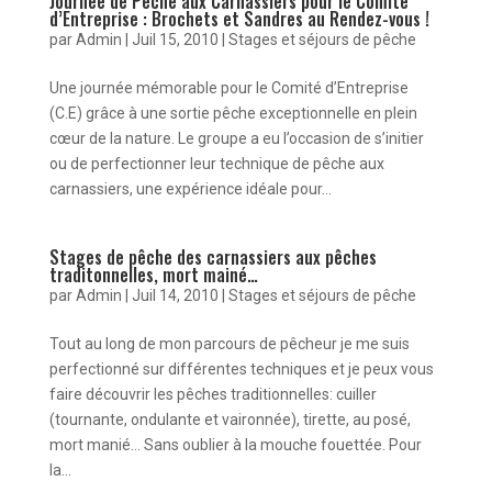
Journée de Pêche aux Carnassiers pour le Comité
d’Entreprise : Brochets et Sandres au Rendez-vous !
par
Admin
|
Juil 15, 2010
|
Stages et séjours de pêche
Une journée mémorable pour le Comité d’Entreprise
(C.E) grâce à une sortie pêche exceptionnelle en plein
cœur de la nature. Le groupe a eu l’occasion de s’initier
ou de perfectionner leur technique de pêche aux
carnassiers, une expérience idéale pour...
Stages de pêche des carnassiers aux pêches
traditonnelles, mort mainé…
par
Admin
|
Juil 14, 2010
|
Stages et séjours de pêche
Tout au long de mon parcours de pêcheur je me suis
perfectionné sur différentes techniques et je peux vous
faire découvrir les pêches traditionnelles: cuiller
(tournante, ondulante et vaironnée), tirette, au posé,
mort manié… Sans oublier à la mouche fouettée. Pour
la...