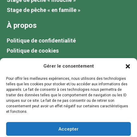
Stage de pêche « en famille »
À propos
Politique de confidentialité
Politique de cookies
Tarifs
Gérer le consentement
Galerie
Pour offrir les meilleures expériences, nous utilisons des technologies
Blog
telles que les cookies pour stocker et/ou accéder aux informations des
appareils. Le fait de consentir à ces technologies nous permettra de
Votre guide de pêche au lac du Der
traiter des données telles que le comportement de navigation ou les ID
uniques sur ce site. Le fait de ne pas consentir ou de retirer son
Contactez moi
consentement peut avoir un effet négatif sur certaines caractéristiques
et fonctions.
contact@stagepechechampagne.fr
Accepter