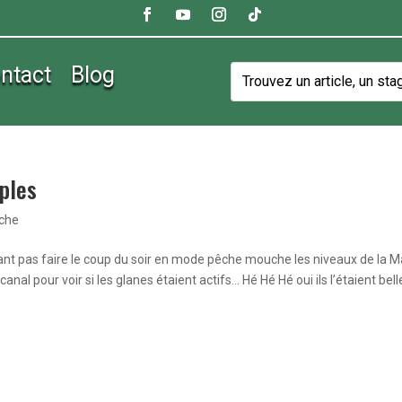
ntact
Blog
uples
êche
uvant pas faire le coup du soir en mode pêche mouche les niveaux de la 
anal pour voir si les glanes étaient actifs… Hé Hé Hé oui ils l’étaient belle