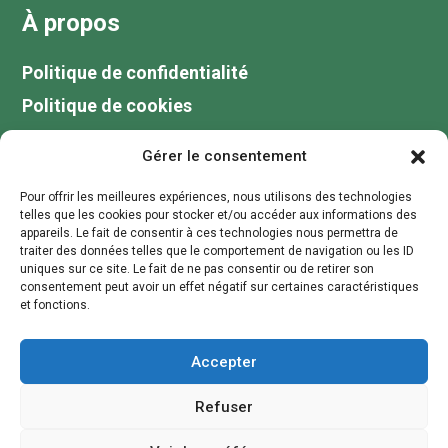
À propos
Politique de confidentialité
Politique de cookies
Tarifs
Gérer le consentement
Galerie
Pour offrir les meilleures expériences, nous utilisons des technologies
Blog
telles que les cookies pour stocker et/ou accéder aux informations des
appareils. Le fait de consentir à ces technologies nous permettra de
Votre guide de pêche au lac du Der
traiter des données telles que le comportement de navigation ou les ID
uniques sur ce site. Le fait de ne pas consentir ou de retirer son
Contactez moi
consentement peut avoir un effet négatif sur certaines caractéristiques
et fonctions.
contact@stagepechechampagne.fr
Accepter
Refuser